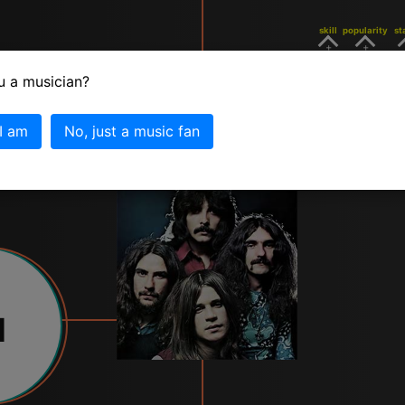
skill
popularity
st
6
4
u a musician?
click for metall
 I am
No, just a music fan
1