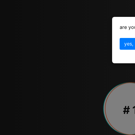
are yo
yes,
# 