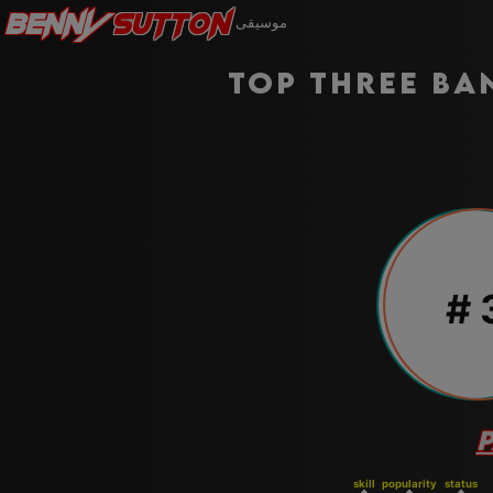
Benny
Sutton
موسيقى
Top three ba
#
skill
popularity
status