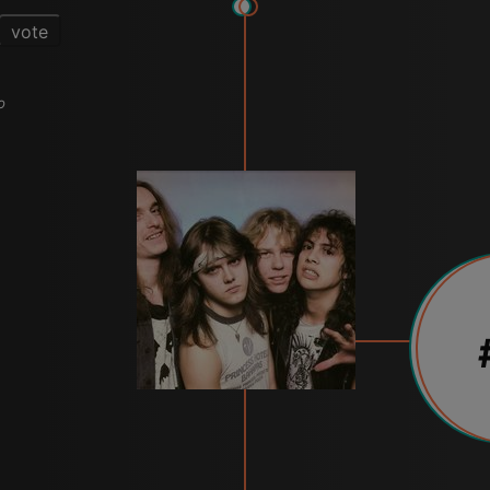
vote
o