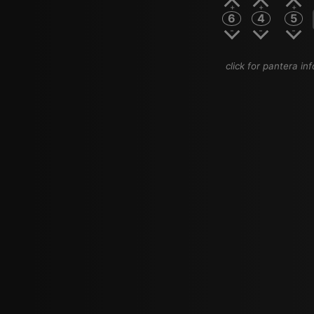
6
4
5
click for pantera inf