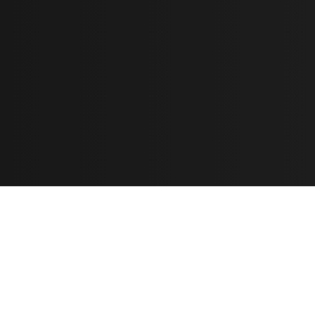
Learn
🎶 Music Marketing
Tutorials
الأغاني
🎼 Chords