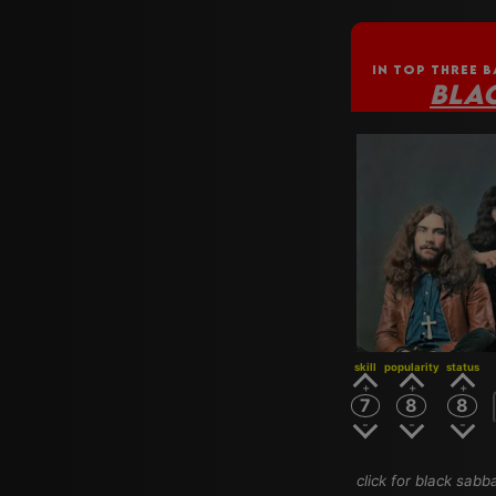
IN TOP THREE B
BLA
skill
popularity
status
7
8
8
click for black sabb