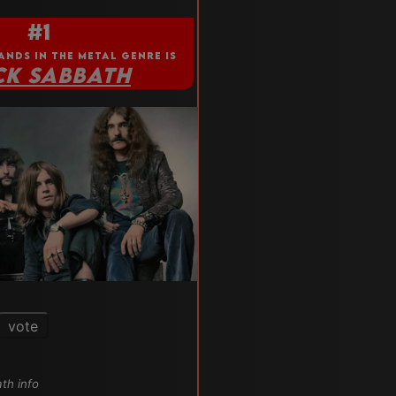
#1
ANDS IN THE METAL GENRE IS
CK SABBATH
vote
ath info