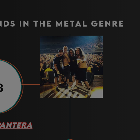
nds in the metal genre
3
PANTERA