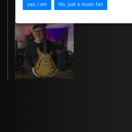
yes, I am
No, just a music fan
click for tim pierce info