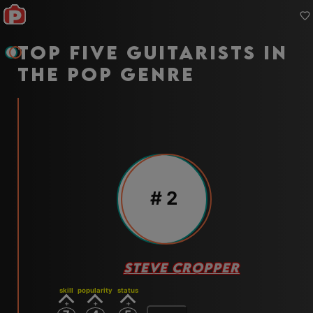
Top five guitarists in
the pop genre
#
2
STEVE CROPPER
skill
popularity
status