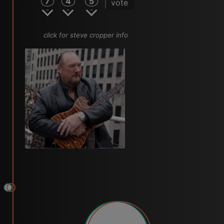
7
4
5
vote
click for steve cropper info