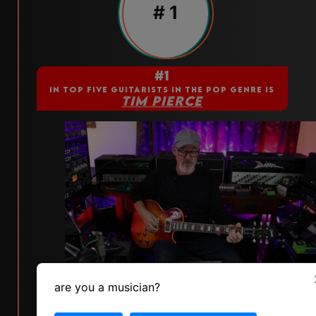
# 1
#1
IN TOP FIVE GUITARISTS IN THE POP GENRE IS
TIM PIERCE
skill
popularity
status
are you a musician?
8
4
5
vote