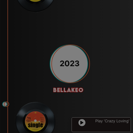
2023
bellakeo