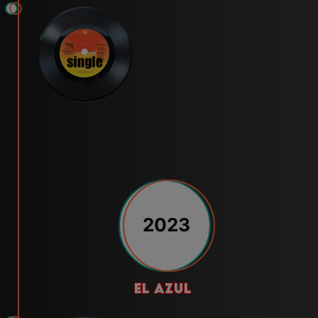
2023
el azul