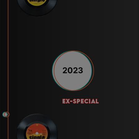
2023
ex-special