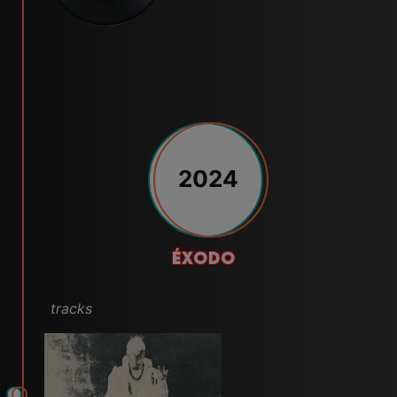
2024
ÉXODO
tracks