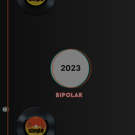
2023
bipolar