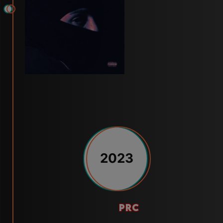
2023
prc