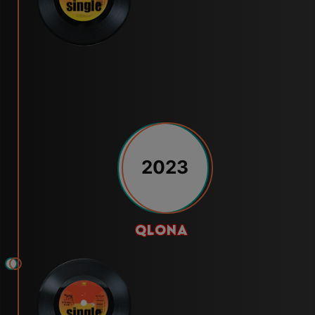
2023
qlona