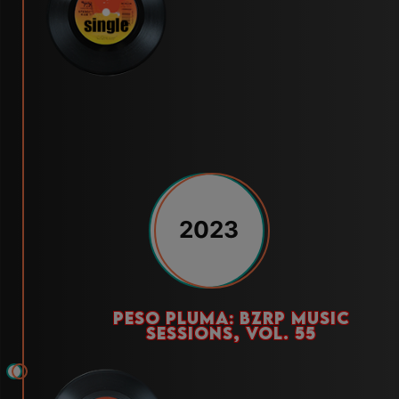
2023
peso pluma: bzrp music
sessions, vol. 55