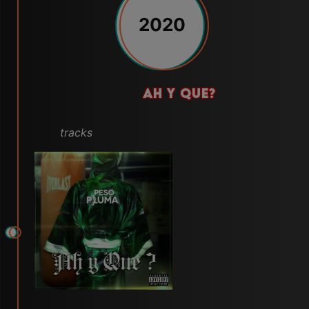
2020
AH Y QUE?
tracks