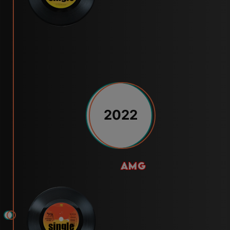
2022
amg