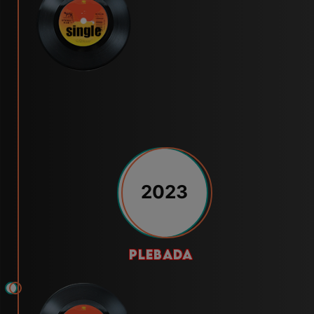
2023
plebada